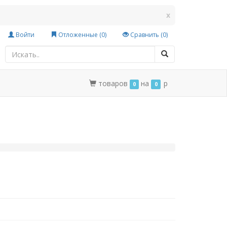
x
Войти
Отложенные (
0
)
Сравнить (
0
)
товаров
на
p
0
0